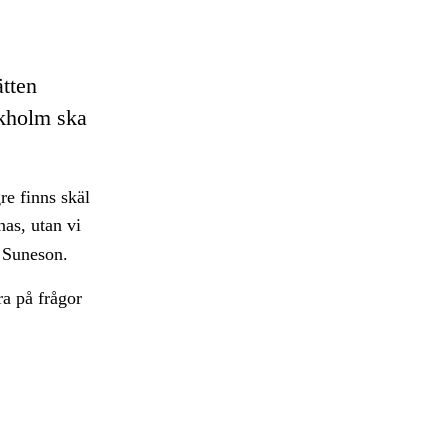
tten
kholm ska
gre finns skäl
nas, utan vi
 Suneson.
ra på frågor