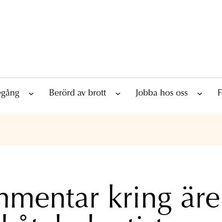
tegång
Berörd av brott
Jobba hos oss
F
mentar kring är