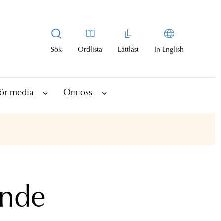
Sök
Ordlista
Lättläst
In English
ör media
Om oss
ende