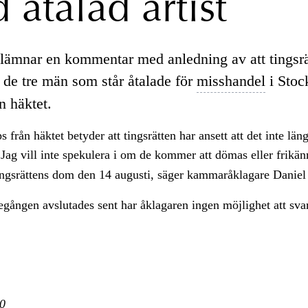
 åtalad artist
lämnar en kommentar med anledning av att tingsrä
t de tre män som står åtalade för
misshandel
i Stoc
n häktet.
s från häktet betyder att tingsrätten har ansett att det inte län
Jag vill inte spekulera i om de kommer att dömas eller frikän
tingsrättens dom den 14 augusti, säger kammaråklagare Daniel
egången avslutades sent har åklagaren ingen möjlighet att sva
0