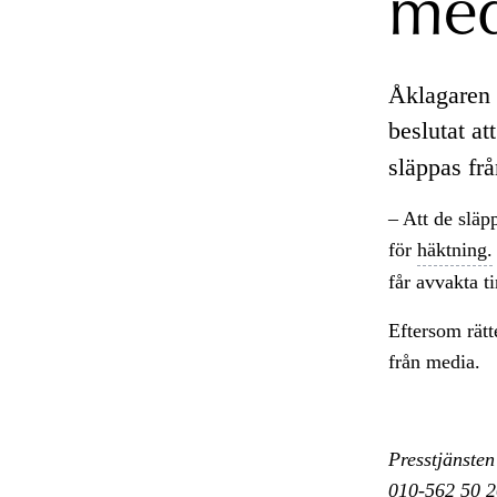
med
Åklagaren 
beslutat at
släppas frå
– Att de släpp
för
häktning.
får avvakta 
Eftersom rätt
från media.
Presstjänsten
010-562 50 2