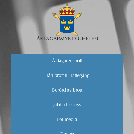
Åklagarens roll
Från brott till rättegång
Berörd av brott
Jobba hos oss
För media