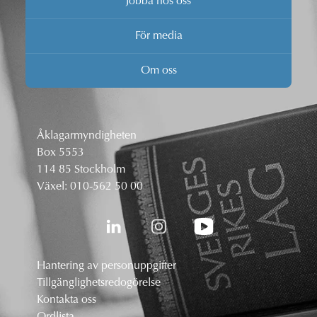
Jobba hos oss
För media
Om oss
Åklagarmyndigheten
Box 5553
114 85 Stockholm
Växel:
010-562 50 00
Hantering av personuppgifter
Tillgänglighetsredogörelse
Kontakta oss
Ordlista