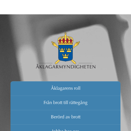
Åklagarens roll
Från brott till rättegång
Berörd av brott