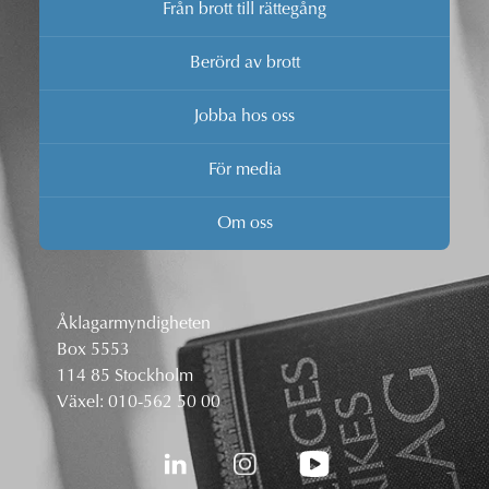
Från brott till rättegång
Berörd av brott
Jobba hos oss
För media
Om oss
Åklagarmyndigheten
Box 5553
114 85 Stockholm
Växel:
010-562 50 00