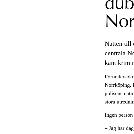
dub
Nor
Natten til
centrala N
känt krimin
Förundersökn
Norrköping. P
polisens nati
stora utredni
Ingen person 
– Jag har dag