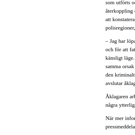
som utförts o
återkoppling 
att konstatera
polisregione
– Jag har löp
och för att f
känsligt läge
samma orsak i
den kriminalt
avslutar åkla
Åklagaren arb
några ytterlig
När mer infor
pressmeddela