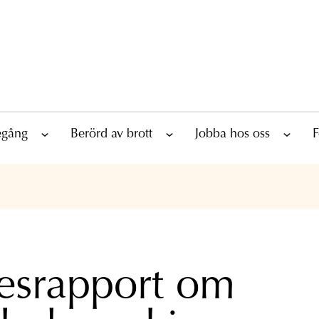
tegång
Berörd av brott
Jobba hos oss
F
esrapport om