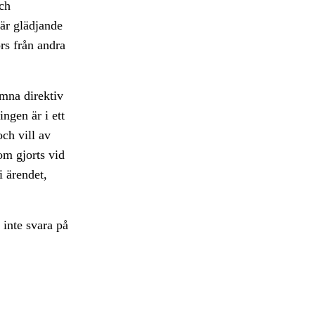
och
är glädjande
örs från andra
ämna direktiv
ngen är i ett
ch vill av
om gjorts vid
i ärendet,
 inte svara på