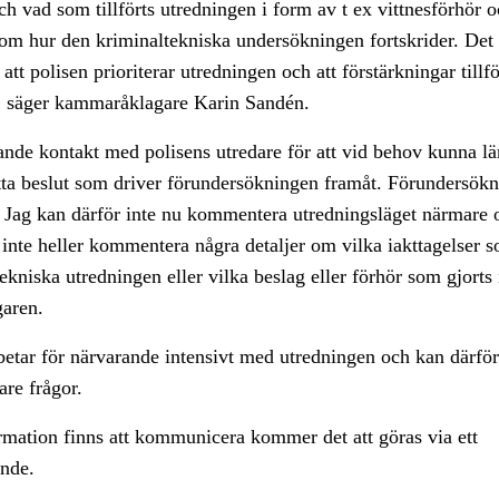
ch vad som tillförts utredningen i form av t ex vittnesförhör 
om hur den kriminaltekniska undersökningen fortskrider. Det 
 att polisen prioriterar utredningen och att förstärkningar tillf
r, säger kammaråklagare Karin Sandén.
ande kontakt med polisens utredare för att vid behov kunna l
atta beslut som driver förundersökningen framåt. Förundersökni
. Jag kan därför inte nu kommentera utredningsläget närmare o
nte heller kommentera några detaljer om vilka iakttagelser s
ekniska utredningen eller vilka beslag eller förhör som gjorts 
garen.
etar för närvarande intensivt med utredningen och kan därför
are frågor.
mation finns att kommunicera kommer det att göras via ett
nde.