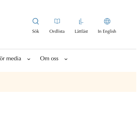
Sök
Ordlista
Lättläst
In English
ör media
Om oss