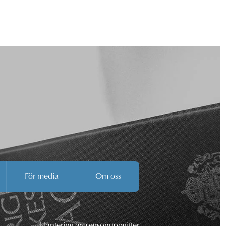
För media
Om oss