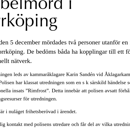
belmord i
rköping
l den 5 december mördades två personer utanför en 
orrköping. De bedöms båda ha kopplingar till ett fö
ellt nätverk.
ingen leds av kammaråklagare Karin Sandén vid Åklagarkam
olisen har klassat utredningen som en s k särskild händelse s
onella insats ”Rimfrost”. Detta innebär att polisen avsatt förhå
ngsresurser för utredningen.
är i nuläget frihetsberövad i ärendet.
lig kontakt med polisens utredare och får del av vilka utredni