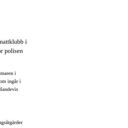
nattklubb i
r polisen
maren i
om ingår i
llandevis
ngsåtgärder