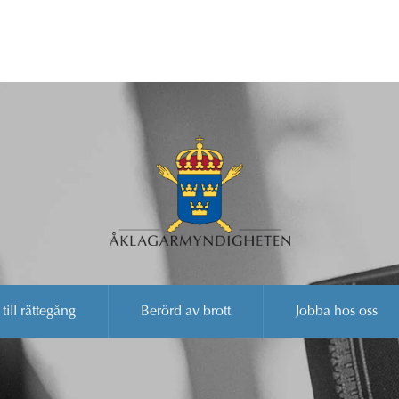
 till rättegång
Berörd av brott
Jobba hos oss