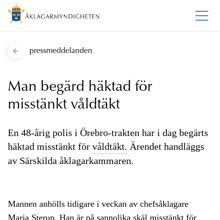
pressmeddelanden
Man begärd häktad för
misstänkt våldtäkt
En 48-årig polis i Örebro-trakten har i dag begärts
häktad misstänkt för
våldtäkt.
Ärendet handläggs
av Särskilda åklagarkammaren.
Mannen anhölls tidigare i veckan av chefsåklagare
Maria Sterup. Han är på
sannolika skäl
misstänkt för