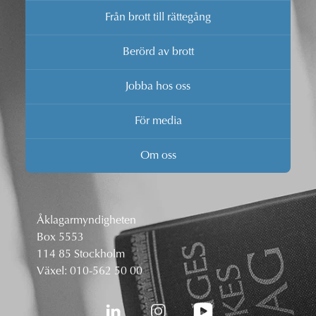
Från brott till rättegång
Berörd av brott
Jobba hos oss
För media
Om oss
Åklagarmyndigheten
Box 5553
114 85 Stockholm
Växel:
010-562 50 00