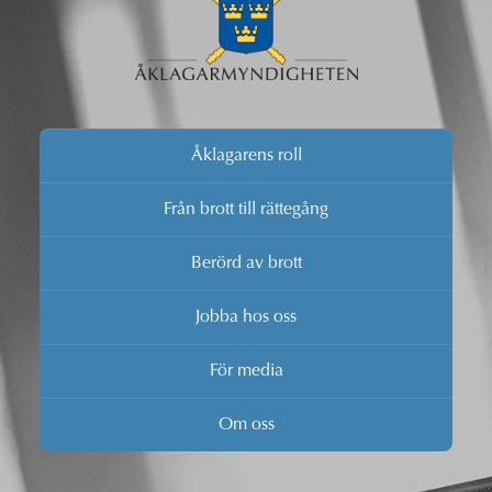
Åklagarens roll
Från brott till rättegång
Berörd av brott
Jobba hos oss
För media
Om oss