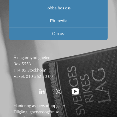
Jobba hos oss
För media
Om oss
Åklagarmyndigheten
Box 5553
114 85 Stockholm
Växel:
010-562 50 00
Hantering av personuppgifter
Tillgänglighetsredogörelse