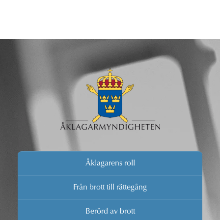
Åklagarens roll
Från brott till rättegång
Berörd av brott