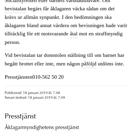
Socialstyrelsen eller barnets vårdnadshavare. Om
bevistalan
begärs får åklagaren väcka sådan om det
krävs ur allmän synpunkt. I den bedömningen ska
åklagaren bland annat värdera om bevisningen hade varit
tillräcklig för ett motsvarande
åtal
mot en straffmyndig
person.
Vid
bevistalan
tar domstolen ställning till om barnet har
begått brottet eller inte, men någon
påföljd
utdöms inte.
Presstjänsten010-562 50 20
Publicerad: 18 januari 2019 kl. 7.08
Senast ändrad: 18 januari 2019 kl. 7.09
Presstjänst
Åklagarmyndighetens presstjänst