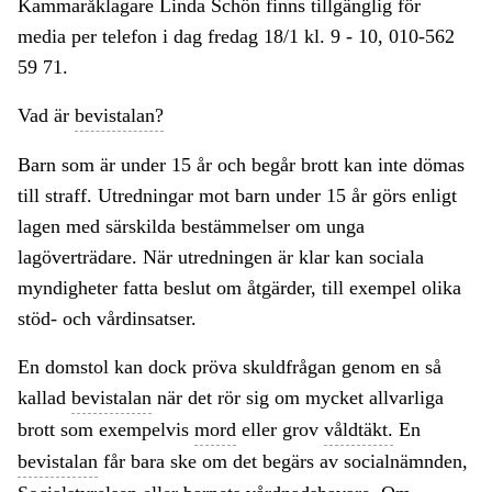
Kammaråklagare Linda Schön finns tillgänglig för
media per telefon i dag fredag 18/1 kl. 9 - 10, 010-562
59 71.
Vad är
bevistalan?
Barn som är under 15 år och begår brott kan inte dömas
till straff. Utredningar mot barn under 15 år görs enligt
lagen med särskilda bestämmelser om unga
lagöverträdare. När utredningen är klar kan sociala
myndigheter fatta beslut om åtgärder, till exempel olika
stöd- och vårdinsatser.
En domstol kan dock pröva skuldfrågan genom en så
kallad
bevistalan
när det rör sig om mycket allvarliga
brott som exempelvis
mord
eller grov
våldtäkt.
En
bevistalan
får bara ske om det begärs av socialnämnden,