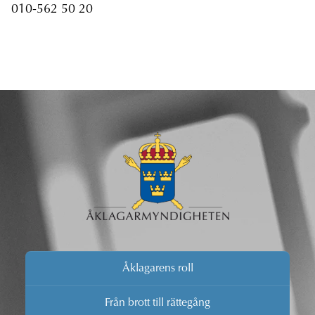
010-562 50 20
Åklagarens roll
Från brott till rättegång