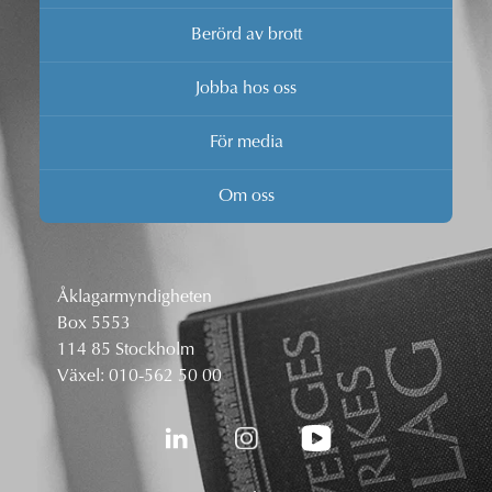
Berörd av brott
Jobba hos oss
För media
Om oss
Åklagarmyndigheten
Box 5553
114 85 Stockholm
Växel:
010-562 50 00