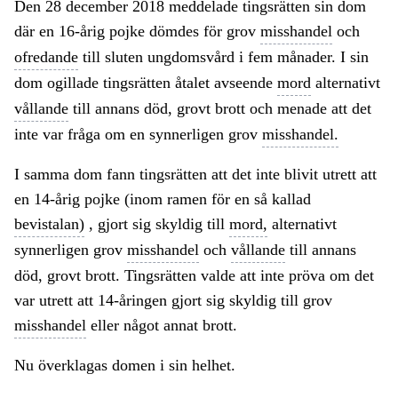
Den 28 december 2018 meddelade tingsrätten sin dom
där en 16-årig pojke dömdes för grov
misshandel
och
ofredande
till sluten ungdomsvård i fem månader. I sin
dom ogillade tingsrätten åtalet avseende
mord
alternativt
vållande
till annans död, grovt brott och menade att det
inte var fråga om en synnerligen grov
misshandel.
I samma dom fann tingsrätten att det inte blivit utrett att
en 14-årig pojke (inom ramen för en så kallad
bevistalan)
, gjort sig skyldig till
mord,
alternativt
synnerligen grov
misshandel
och
vållande
till annans
död, grovt brott. Tingsrätten valde att inte pröva om det
var utrett att 14-åringen gjort sig skyldig till grov
misshandel
eller något annat brott.
Nu överklagas domen i sin helhet.