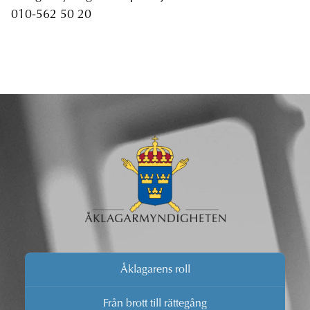
010-562 50 20
Åklagarens roll
Från brott till rättegång