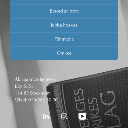
Berörd av brott
Jobba hos oss
För media
Om oss
Åklagarmyndigheten
Box 5553
114 85 Stockholm
Växel:
010-562 50 00