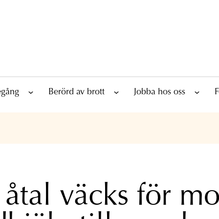
tegång
Berörd av brott
Jobba hos oss
F
 åtal väcks för mo