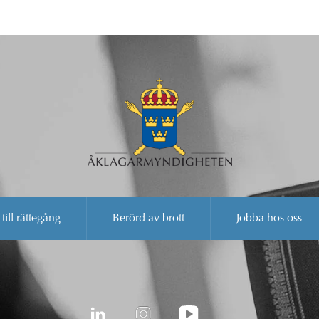
 till rättegång
Berörd av brott
Jobba hos oss