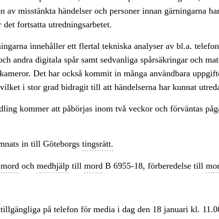
 av misstänkta händelser och personer innan gärningarna har
 det fortsatta utredningsarbetet.
ngarna innehåller ett flertal tekniska analyser av bl.a. telefon
 och andra digitala spår samt sedvanliga spårsäkringar och mat
kameror. Det har också kommit in många användbara uppgifte
ilket i stor grad bidragit till att händelserna har kunnat utred
ling kommer att påbörjas inom två veckor och förväntas påg
mnats in till Göteborgs
tingsrätt.
:
mord
och
medhjälp
till
mord
B 6955-18, förberedelse till
mo
tillgängliga på telefon för media i dag den 18 januari kl. 11.0