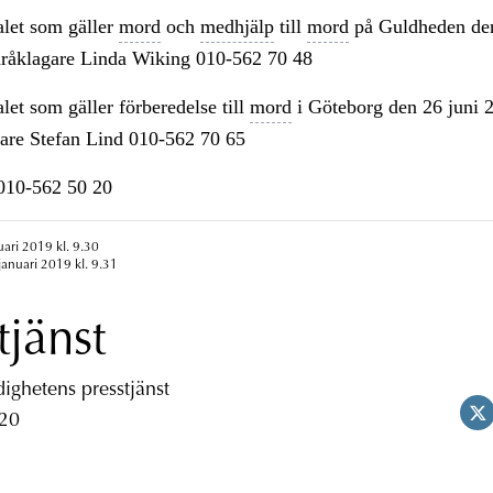
alet som gäller
mord
och
medhjälp
till
mord
på Guldheden de
åklagare Linda Wiking 010-562 70 48
let som gäller förberedelse till
mord
i Göteborg den 26 juni 
re Stefan Lind 010-562 70 65
n010-562 50 20
uari 2019 kl. 9.30
januari 2019 kl. 9.31
tjänst
ghetens presstjänst
 20