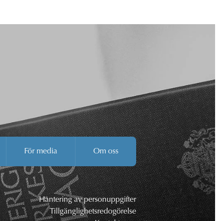
För media
Om oss
Hantering av personuppgifter
Tillgänglighetsredogörelse