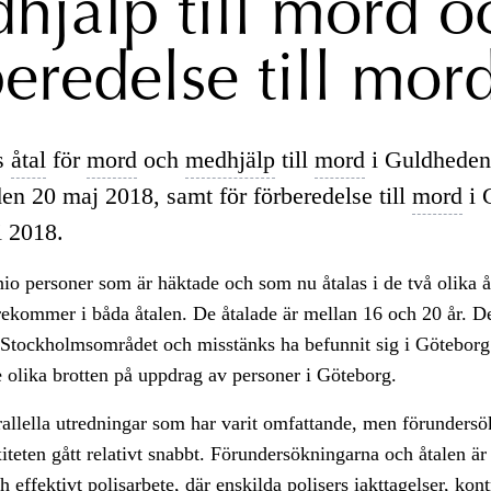
hjälp till mord o
beredelse till mor
ks
åtal
för
mord
och
medhjälp
till
mord
i Guldheden
en 20 maj 2018, samt för förberedelse till
mord
i 
i 2018.
 nio personer som är häktade och som nu åtalas i de två olika 
rekommer i båda åtalen. De åtalade är mellan 16 och 20 år. De
 Stockholmsområdet och misstänks ha befunnit sig i Göteborg 
 olika brotten på uppdrag av personer i Göteborg.
rallella utredningar som har varit omfattande, men förunders
iteten gått relativt snabbt. Förundersökningarna och åtalen är
h effektivt polisarbete, där enskilda polisers iakttagelser, kont