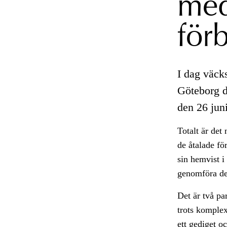
med
för
I dag väc
Göteborg d
den 26 jun
Totalt är det
de åtalade fö
sin hemvist i
genomföra de
Det är två pa
trots komplex
ett gediget oc