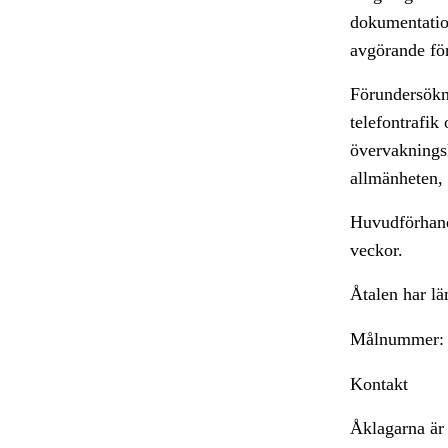
dokumentation
avgörande för
Förundersökni
telefontrafik
övervaknings
allmänheten, v
Huvudförhand
veckor.
Åtalen har lä
Målnummer
Kontakt
Åklagarna är 