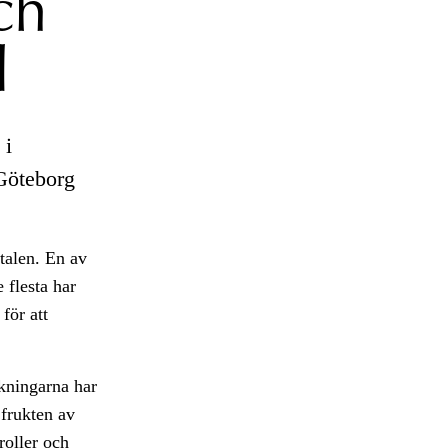
ch
d
 i
Göteborg
åtalen. En av
 flesta har
för att
ökningarna har
 frukten av
roller och