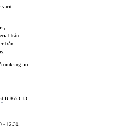
 varit
er,
erial från
r från
as.
å omkring tio
rd
B 8658-18
0 - 12.30.