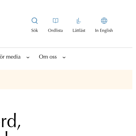
Sök
Ordlista
Lättläst
In English
ör media
Om oss
rd,