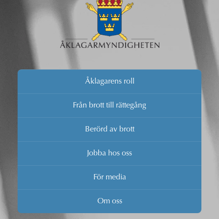
Åklagarens roll
Från brott till rättegång
Berörd av brott
Jobba hos oss
För media
Om oss