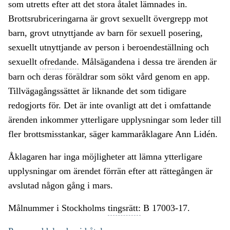
som utretts efter att det stora åtalet lämnades in.
Brottsrubriceringarna är grovt sexuellt övergrepp mot
barn, grovt utnyttjande av barn för sexuell posering,
sexuellt utnyttjande av person i beroendeställning och
sexuellt
ofredande.
Målsägandena i dessa tre ärenden är
barn och deras föräldrar som sökt vård genom en app.
Tillvägagångssättet är liknande det som tidigare
redogjorts för. Det är inte ovanligt att det i omfattande
ärenden inkommer ytterligare upplysningar som leder till
fler brottsmisstankar, säger kammaråklagare Ann Lidén.
Åklagaren har inga möjligheter att lämna ytterligare
upplysningar om ärendet förrän efter att rättegången är
avslutad någon gång i mars.
Målnummer i Stockholms
tingsrätt:
B 17003-17.