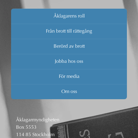
Åklagarens roll
Från brott till rättegång
Berörd av brott
Jobba hos oss
För media
Om oss
Åklagarmyndigheten
Box 5553
114 85 Stockholm