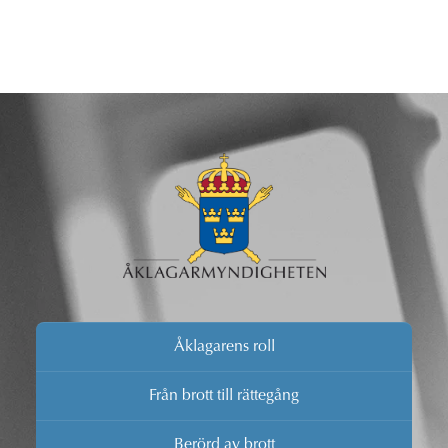
Åklagarens roll
Från brott till rättegång
Berörd av brott