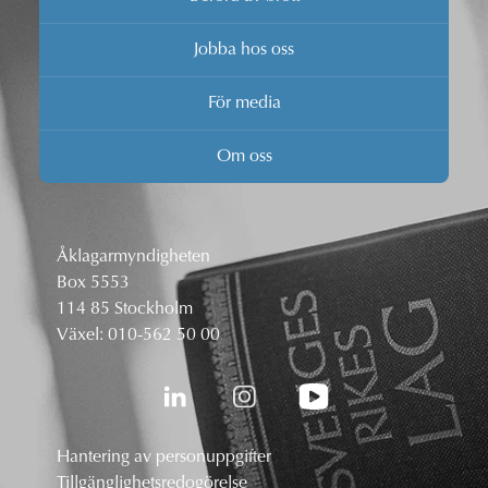
Jobba hos oss
För media
Om oss
Åklagarmyndigheten
Box 5553
114 85 Stockholm
Växel:
010-562 50 00
Hantering av personuppgifter
Tillgänglighetsredogörelse