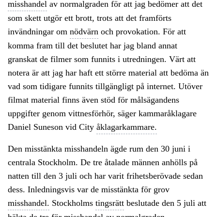
misshandel
av normalgraden för att jag bedömer att det
som skett utgör ett brott, trots att det framförts
invändningar om
nödvärn
och provokation. För att
komma fram till det beslutet har jag bland annat
granskat de filmer som funnits i utredningen. Värt att
notera är att jag har haft ett större material att bedöma än
vad som tidigare funnits tillgängligt på internet. Utöver
filmat material finns även stöd för målsägandens
uppgifter genom vittnesförhör, säger kammaråklagare
Daniel Suneson vid City
åklagarkammare.
Den misstänkta misshandeln ägde rum den 30 juni i
centrala Stockholm. De tre åtalade männen anhölls på
natten till den 3 juli och har varit frihetsberövade sedan
dess. Inledningsvis var de misstänkta för grov
misshandel.
Stockholms
tingsrätt
beslutade den 5 juli att