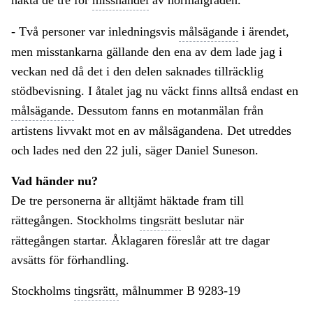
häkta de tre för
misshandel
av normalgraden.
- Två personer var inledningsvis
målsägande
i ärendet,
men misstankarna gällande den ena av dem lade jag i
veckan ned då det i den delen saknades tillräcklig
stödbevisning. I åtalet jag nu väckt finns alltså endast en
målsägande.
Dessutom fanns en motanmälan från
artistens livvakt mot en av målsägandena. Det utreddes
och lades ned den 22 juli, säger Daniel Suneson.
Vad händer nu?
De tre personerna är alltjämt häktade fram till
rättegången. Stockholms
tingsrätt
beslutar när
rättegången startar. Åklagaren föreslår att tre dagar
avsätts för förhandling.
Stockholms
tingsrätt,
målnummer B 9283-19