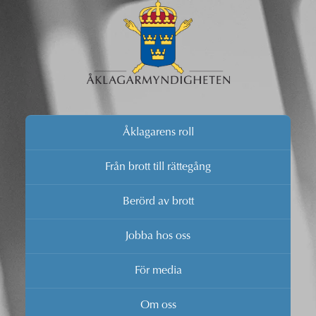
Åklagarens roll
Från brott till rättegång
Berörd av brott
Jobba hos oss
För media
Om oss