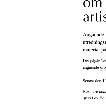
om 
arti
Angående ut
utredningsa
material på
Det pågår äv
angående
ofr
Senast den 1
Närmare komm
grund av föru