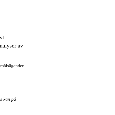
vt
analyser av
t målsäganden
s kan på