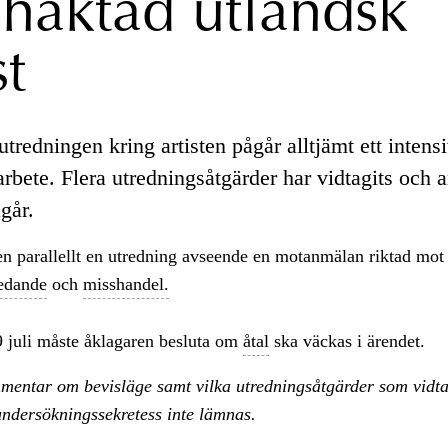
häktad utländsk
st
redningen kring artisten pågår alltjämt ett intensi
rbete. Flera utredningsåtgärder har vidtagits och 
går.
en parallellt en utredning avseende en motanmälan riktad mo
edande
och
misshandel.
9 juli måste åklagaren besluta om
åtal
ska väckas i ärendet.
entar om bevisläge samt vilka utredningsåtgärder som vidta
ndersökningssekretess inte lämnas.