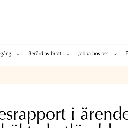
tegång
Berörd av brott
Jobba hos oss
F
esrapport i ärend