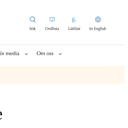
Sök
Ordlista
Lättläst
In English
ör media
Om oss
e