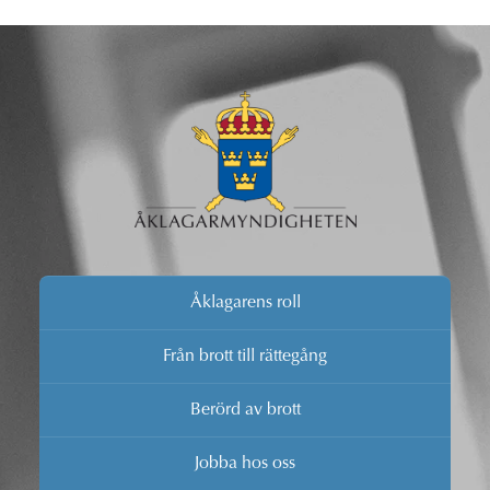
Åklagarens roll
Från brott till rättegång
Berörd av brott
Jobba hos oss