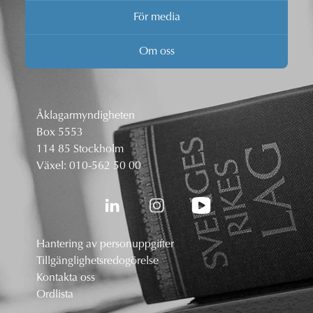
För media
Om oss
Åklagarmyndigheten
Box 5553
114 85 Stockholm
Växel:
010-562 50 00
Hantering av personuppgifter
Tillgänglighetsredogörelse
Kontakta oss
Ordlista