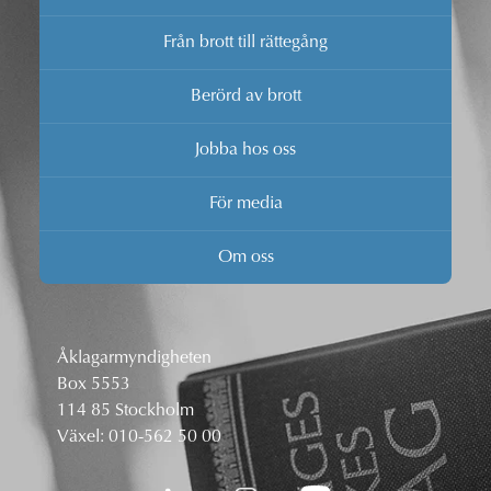
Från brott till rättegång
Berörd av brott
Jobba hos oss
För media
Om oss
Åklagarmyndigheten
Box 5553
114 85 Stockholm
Växel:
010-562 50 00