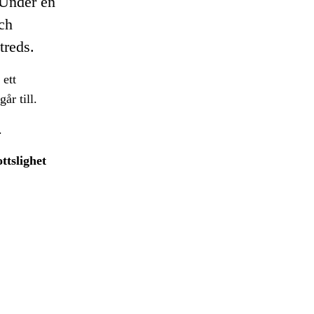
 Under en
ch
treds.
 ett
år till.
.
ttslighet