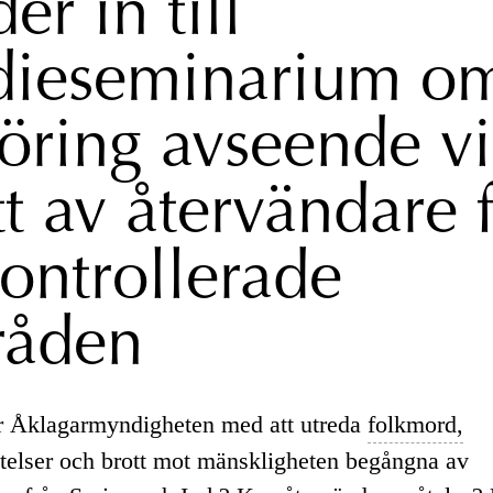
er in till
ieseminarium o
föring avseende vi
tt av återvändare 
kontrollerade
åden
r Åklagarmyndigheten med att utreda
folkmord,
ytelser och brott mot mänskligheten begångna av