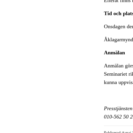
Efteråt finns
Tid och plat
Onsdagen den
Åklagarmyndi
Anmälan
Anmälan görs
Seminariet ri
kunna uppvisa
Presstjänsten
010-562 50 2
Publicerad: 9 maj 