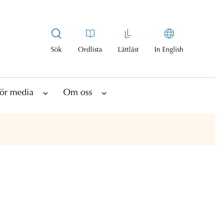
Sök
Ordlista
Lättläst
In English
ör media
Om oss