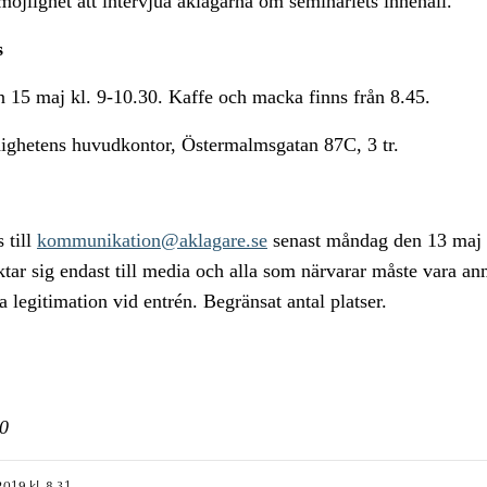
 möjlighet att intervjua åklagarna om seminariets innehåll.
s
 15 maj kl. 9-10.30. Kaffe och macka finns från 8.45.
ghetens huvudkontor, Östermalmsgatan 87C, 3 tr.
 till
kommunikation@aklagare.se
senast måndag den 13 maj 
ktar sig endast till media och alla som närvarar måste vara a
 legitimation vid entrén. Begränsat antal platser.
0
2019 kl. 8.31