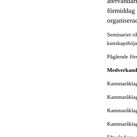
återvändar
förmiddag 
organiserad
Seminariet rik
kunskapshöjan
Pågående för
Medverkande 
Kammaråklag
Kammaråklag
Kammaråklag
Kammaråklag