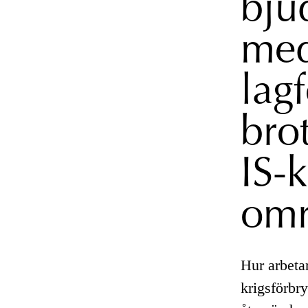
bjud
med
lag
bro
IS-
omr
Hur arbeta
krigsförbr