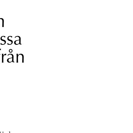
m
ssa
från