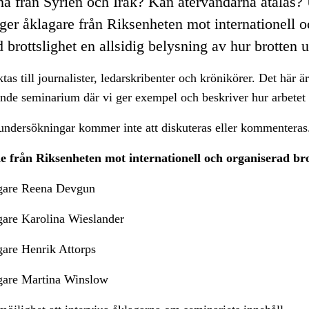
na från Syrien och Irak? Kan återvändarna åtalas?
ger åklagare från Riksenheten mot internationell o
 brottslighet en allsidig belysning av hur brotten u
tas till journalister, ledarskribenter och krönikörer. Det här är
de seminarium där vi ger exempel och beskriver hur arbetet g
undersökningar kommer inte att diskuteras eller kommenteras
från Riksenheten mot internationell och organiserad bro
are Reena Devgun
are Karolina Wieslander
are Henrik Attorps
are Martina Winslow