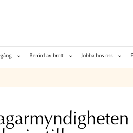
tegång
Berörd av brott
Jobba hos oss
F
agarmyndigheten