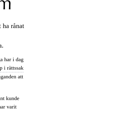
lm
 ha rånat
a.
a har i dag
 i rättssak
äganden att
änt kunde
ar varit