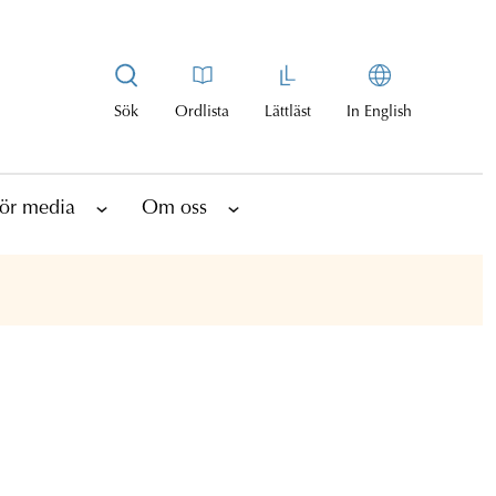
Sök
Ordlista
Lättläst
In English
ör media
Om oss