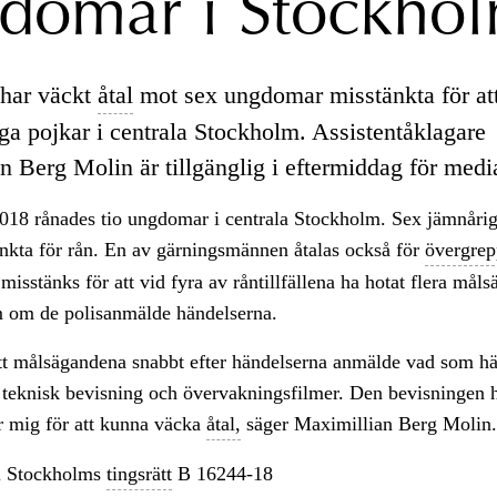
domar i Stockho
har väckt
åtal
mot sex ungdomar misstänkta för att
iga pojkar i centrala Stockholm. Assistentåklagare
n Berg Molin är tillgänglig i eftermiddag för medi
018 rånades tio ungdomar i centrala Stockholm. Sex jämnårig
änkta för rån. En av gärningsmännen åtalas också för
övergrepp
misstänks för att vid fyra av råntillfällena ha hotat flera måls
 om de polisanmälde händelserna.
att målsägandena snabbt efter händelserna anmälde vad som h
 teknisk bevisning och övervakningsfilmer. Den bevisningen h
r mig för att kunna väcka
åtal,
säger Maximillian Berg Molin.
 Stockholms
tingsrätt
B 16244-18