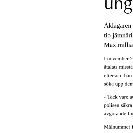
ung
Åklagaren 
tio jämnår
Maximillia
I november 2
åtalats misst
eftersom han 
söka upp dem
- Tack vare 
polisen säkra
avgörande fö
Målnummer i