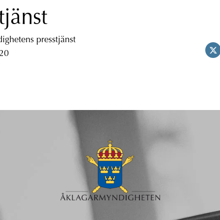
tjänst
ghetens presstjänst
 20