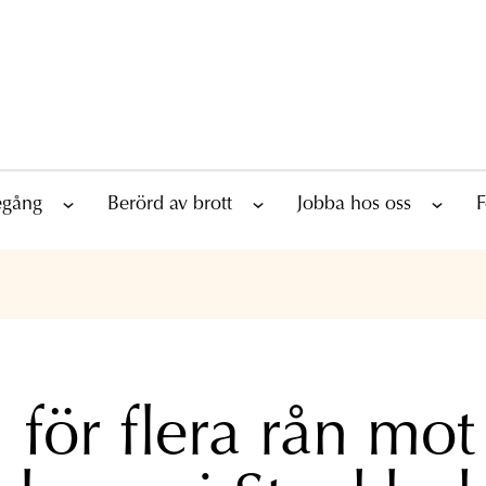
tegång
Berörd av brott
Jobba hos oss
F
 för flera rån mot