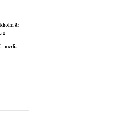
ckholm är
.30.
för media