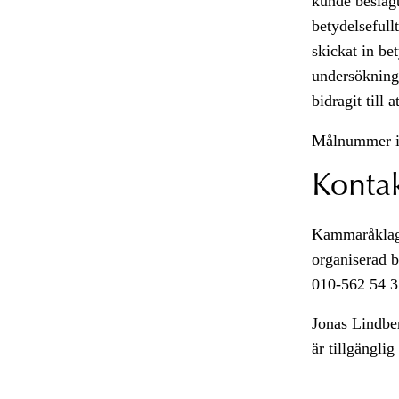
kunde beslagt
betydelsefull
skickat in be
undersökning.
bidragit till 
Målnummer i
Konta
Kammaråklaga
organiserad b
010-562 54 3
Jonas Lindbe
är tillgängli