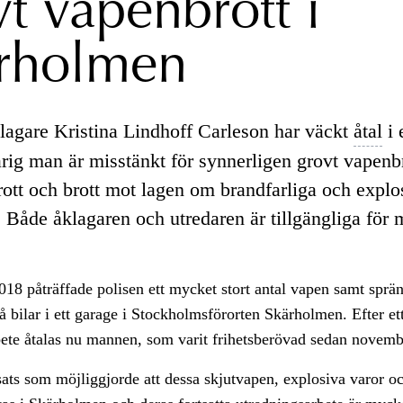
vt vapenbrott i
rholmen
gare Kristina Lindhoff Carleson har väckt
åtal
i 
rig man är misstänkt för synnerligen grovt vapenbr
rott och brott mot lagen om brandfarliga och explo
. Både åklagaren och utredaren är tillgängliga för 
018 påträffade polisen ett mycket stort antal vapen samt spr
vå bilar i ett garage i Stockholmsförorten Skärholmen. Efter e
bete åtalas nu mannen, som varit frihetsberövad sedan novem
sats som möjliggjorde att dessa skjutvapen, explosiva varor o