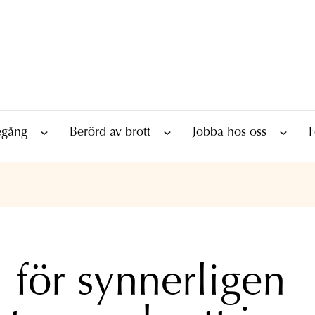
tegång
Berörd av brott
Jobba hos oss
F
l för synnerligen