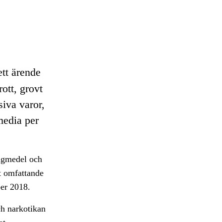
ett ärende
ott, grovt
siva varor,
media per
ängmedel och
tt omfattande
ber 2018.
ch narkotikan