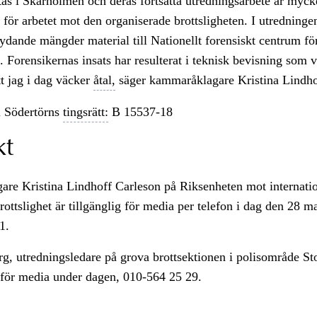
as i Skärholmen och deras fortsatta utredningsarbete är myck
t för arbetet mot den organiserade brottsligheten. I utredninge
tydande mängder material till Nationellt forensiskt centrum fö
 Forensikernas insats har resulterat i teknisk bevisning som v
att jag i dag väcker
åtal,
säger kammaråklagare Kristina Lindho
 Södertörns
tingsrätt:
B 15537-18
kt
re Kristina Lindhoff Carleson på Riksenheten mot internatio
rottslighet är tillgänglig för media per telefon i dag den 28 ma
1.
rg, utredningsledare på grova brottsektionen i polisområde S
g för media under dagen, 010-564 25 29.