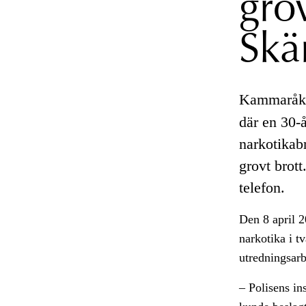
gro
Skä
Kammaråkla
där en 30-å
narkotikab
grovt brott
telefon.
Den 8 april 2
narkotika i t
utredningsar
– Polisens in