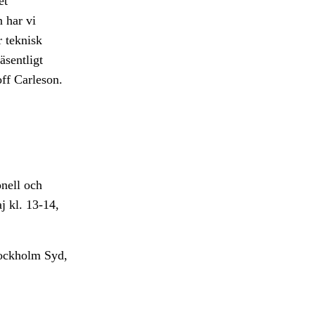
et
n har vi
r teknisk
äsentligt
ff Carleson.
nell och
j kl. 13-14,
tockholm Syd,