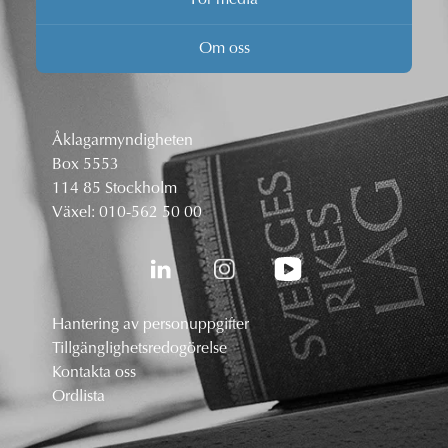
Om oss
Åklagarmyndigheten
Box 5553
114 85 Stockholm
Växel:
010-562 50 00
Hantering av personuppgifter
Tillgänglighetsredogörelse
Kontakta oss
Ordlista