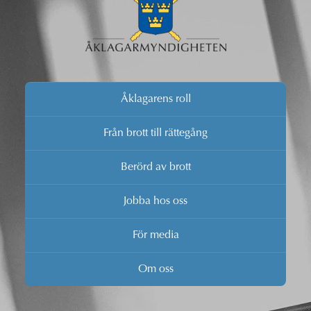
Åklagarens roll
Från brott till rättegång
Berörd av brott
Jobba hos oss
För media
Om oss