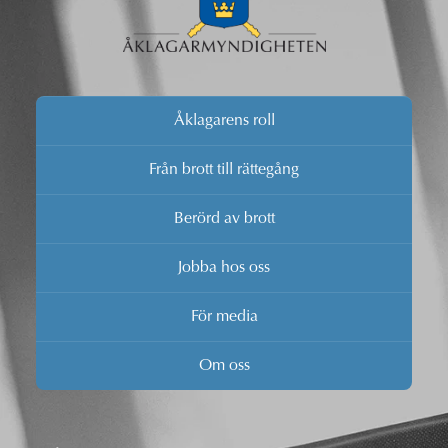
Åklagarens roll
Från brott till rättegång
Berörd av brott
Jobba hos oss
För media
Om oss