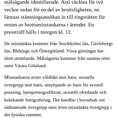
målsägande
identifierade.
Åtal
väcktes för två
veckor sedan för en del av brottsligheten, nu
lämnas
stämningsansökan
in till tingsrätten för
resten av brottsmisstankarna i ärendet. En
pressträff hålls i morgon kl. 12.
De misstänkta kommer från Stockholms län, Gävleborgs
län, Blekinge och Östergötland. Vissa gärningar har
skett utomlands. Målsägarna kommer från samma orter
samt Västra Götaland.
Misstankarna avser
våldtäkt
mot barn, sexuella
övergrepp mot barn, utnyttjande av barn för sexuell
posering,
barnpornografibrott,
sexuellt
ofredande
och
kränkande fotografering. Det handlar i huvudsak om
nätbaserade övergrepp men även misstänkta övergrepp i
det fysiska rummet.