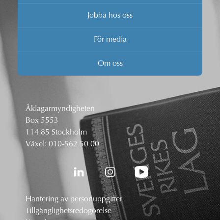
Jobba hos oss
För media
Om oss
Åklagarmyndigheten
Box 5553
114 85 Stockholm
Växel:
010-562 50 00
Hantering av personuppgifter
Tillgänglighetsredogörelse