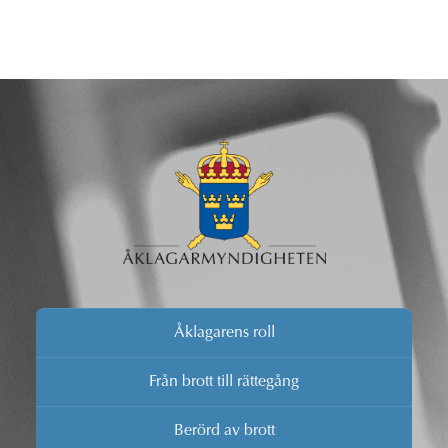
Åklagarens roll
Från brott till rättegång
Berörd av brott