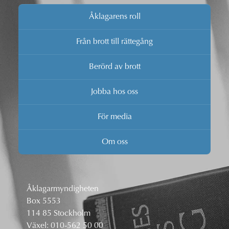
Åklagarens roll
Från brott till rättegång
Berörd av brott
Jobba hos oss
För media
Om oss
Åklagarmyndigheten
Box 5553
114 85 Stockholm
Växel:
010-562 50 00