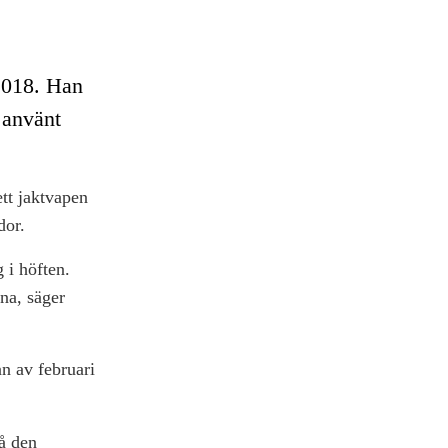
2018. Han
n använt
tt jaktvapen
dor.
g i höften.
rna, säger
an av februari
på den