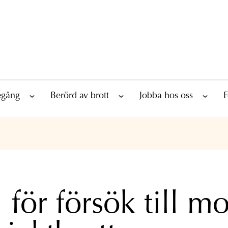
tegång
Berörd av brott
Jobba hos oss
F
 för försök till m