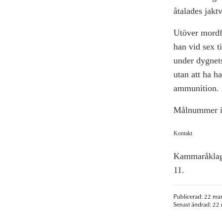
åtalades jakt
Utöver mordför
han vid sex t
under dygnets
utan att ha ha
ammunition. Ä
Målnummer i
Kontakt
Kammaråklaga
11.
Publicerad: 22 mar
Senast ändrad: 22 