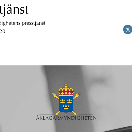
tjänst
ghetens presstjänst
 20