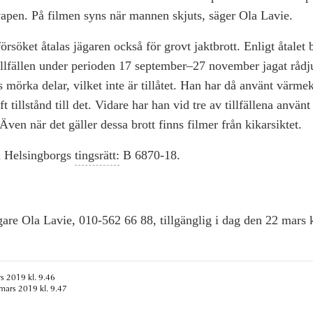
vapen. På filmen syns när mannen skjuts, säger Ola Lavie.
söket åtalas jägaren också för grovt jaktbrott. Enligt åtalet be
illfällen under perioden 17 september–27 november jagat rådj
 mörka delar, vilket inte är tillåtet. Han har då använt värmek
ft tillstånd till det. Vidare har han vid tre av tillfällena använt
ven när det gäller dessa brott finns filmer från kikarsiktet.
 Helsingborgs
tingsrätt:
B 6870-18.
re Ola Lavie, 010-562 66 88, tillgänglig i dag den 22 mars 
s 2019 kl. 9.46
mars 2019 kl. 9.47