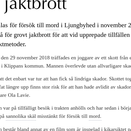
 jaktbrott
as för försök till
mord
i Ljungbyhed i november 
å för grovt jaktbrott för att vid upprepade tillfälle
aktmetoder.
en 29 november 2018 träffades en joggare av ett skott från e
 i Klippans kommun. Mannen överlevde utan allvarligare ska
t det enbart var tur att han fick så lindriga skador. Skottet to
fat längre upp finns stor risk för att han hade avlidit av skado
re Ola Lavie.
 var på tillfälligt besök i trakten anhölls och har sedan i börj
 på
sannolika skäl
misstänkt för försök till
mord.
 består bland annat av en film som är inspelad i kikarsiktet 