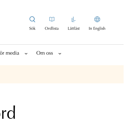
Sök
Ordlista
Lättläst
In English
ör media
Om oss
ord