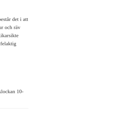
står det i att
ur och räv
ikarsikte
 felaktig
klockan 10-