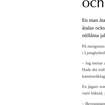
och
En man åtal
åtalas ocks
otillåtna j
På morgonen d
i Ljungbyhed
– Jag menar at
Hade det träf
kammaråklaga
En jägare som
varit häktad,
– Bevisningen