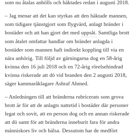
som nu åtalas anhölls och häktades redan i augusti 2018.
– Jag menar att det kan styrkas att den häktade mannen,
som tidigare tjänstgjort som flygvärd, anlagt bränder i
bostäder och att han gjort det med
uppsåt.
Samtliga brott
som åtalet omfattar handlar om bränder anlagda i
bostäder som mannen haft indirekt koppling till via en
nära anhörig. Till följd av gärningarna dog en 58-årig
kvinna den 16 juli 2018 och en 72-årig rörelsehindrad
kvinna riskerade att dö vid branden den 2 augusti 2018,
säger kammaråklagare Ashraf Ahmed.
– Anledningen till att bränderna rubricerats som grova
brott är för att de anlagts nattetid i bostäder där personer
legat och sovit, att en person dog och en annan riskerade
att dö samt för att bränderna inneburit fara för andra
människors liv och hälsa. Dessutom har de medfört