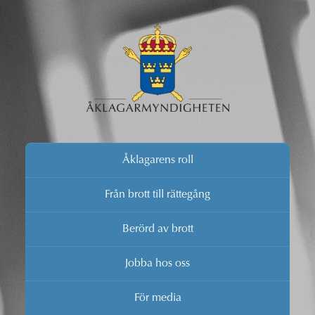
Åklagarens roll
Från brott till rättegång
Berörd av brott
Jobba hos oss
För media