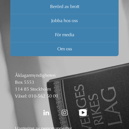
Berörd av brott
Jobba hos oss
För media
Om oss
Åklagarmyndigheten
Box 5553
114 85 Stockholm
Växel:
010-562 50 00
Hantering av personuppgifter