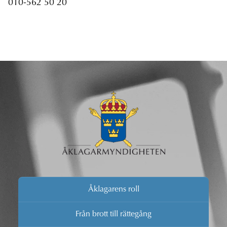
010-562 50 20
Åklagarens roll
Från brott till rättegång