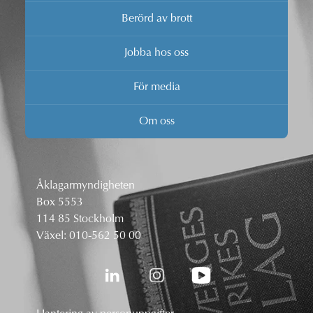
Berörd av brott
Jobba hos oss
För media
Om oss
Åklagarmyndigheten
Box 5553
114 85 Stockholm
Växel:
010-562 50 00