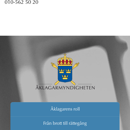
010-562 50 20
Åklagarens roll
Från brott till rättegång