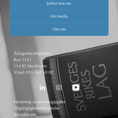
Jobba hos oss
För media
Om oss
Åklagarmyndigheten
Box 5553
114 85 Stockholm
Växel:
010-562 50 00
Hantering av personuppgifter
Tillgänglighetsredogörelse
Kontakta oss