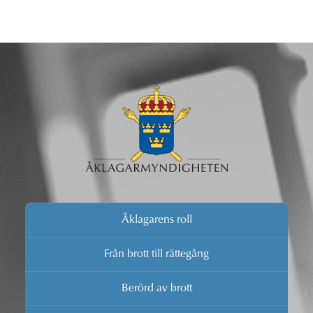
Åklagarens roll
Från brott till rättegång
Berörd av brott