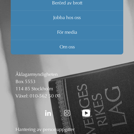
Berörd av brott
Jobba hos oss
För media
Om oss
Åklagarmyndigheten
Box 5553
114 85 Stockholm
Växel:
010-562 50 00
Hantering av personuppgifter