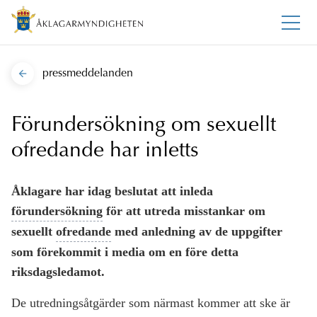
pressmeddelanden
Förundersökning om sexuellt
ofredande har inletts
Åklagare har idag beslutat att inleda
förundersökning
för att utreda misstankar om
sexuellt
ofredande
med anledning av de uppgifter
som förekommit i media om en före detta
riksdagsledamot.
De utredningsåtgärder som närmast kommer att ske är