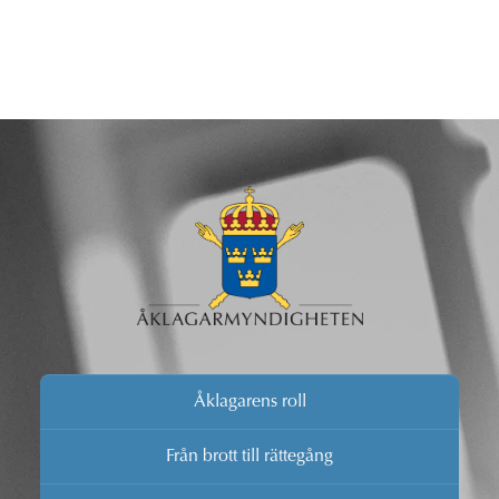
Åklagarens roll
Från brott till rättegång