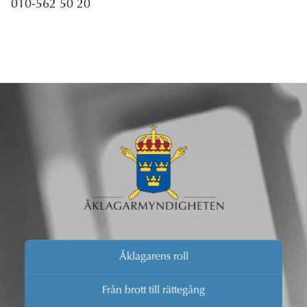
010-562 50 20
Åklagarens roll
Från brott till rättegång