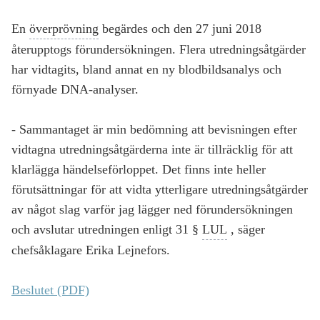
En
överprövning
begärdes och den 27 juni 2018
återupptogs förundersökningen. Flera utredningsåtgärder
har vidtagits, bland annat en ny blodbildsanalys och
förnyade DNA-analyser.
- Sammantaget är min bedömning att bevisningen efter
vidtagna utredningsåtgärderna inte är tillräcklig för att
klarlägga händelseförloppet. Det finns inte heller
förutsättningar för att vidta ytterligare utredningsåtgärder
av något slag varför jag lägger ned förundersökningen
och avslutar utredningen enligt 31 §
LUL
, säger
chefsåklagare Erika Lejnefors.
Beslutet (PDF)