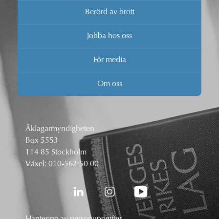
Berörd av brott
Jobba hos oss
För media
Om oss
Åklagarmyndigheten
Box 5553
114 85 Stockholm
Växel:
010-562 50 00
Hantering av personuppgifter