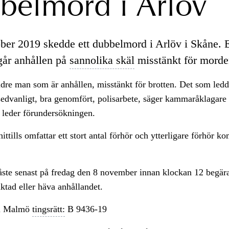
belmord i Arlöv
ber 2019 skedde ett dubbelmord i Arlöv i Skåne. 
 går anhållen på
sannolika skäl
misstänkt för morde
ldre man som är anhållen, misstänkt för brotten. Det som ledde
sedvanligt, bra genomfört, polisarbete, säger kammaråklagare
leder förundersökningen.
ittills omfattar ett stort antal förhör och ytterligare förhör k
ste senast på fredag den 8 november innan klockan 12 begär
ktad eller häva anhållandet.
i Malmö
tingsrätt:
B 9436-19