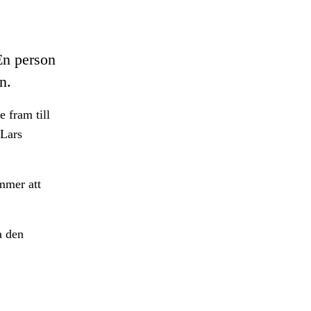
En person
n.
 fram till
 Lars
ommer att
a den