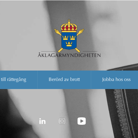
 till rättegång
Berörd av brott
Jobba hos oss