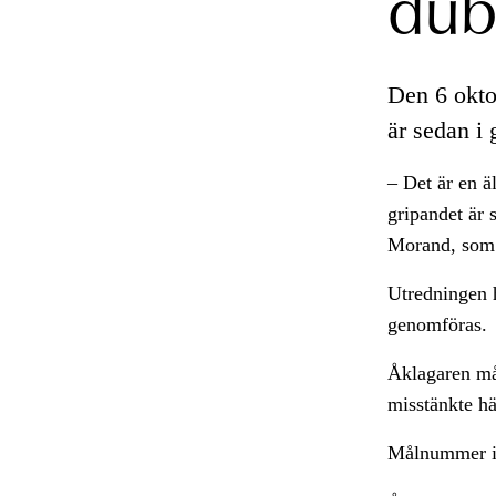
dub
Den 6 okto
är sedan i
– Det är en ä
gripandet är 
Morand, som 
Utredningen h
genomföras.
Åklagaren må
misstänkte hä
Målnummer 