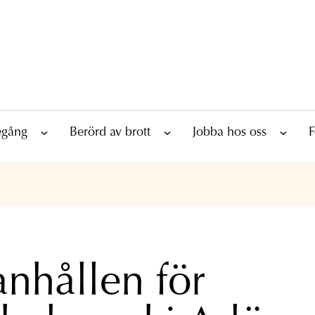
tegång
Berörd av brott
Jobba hos oss
F
anhållen för