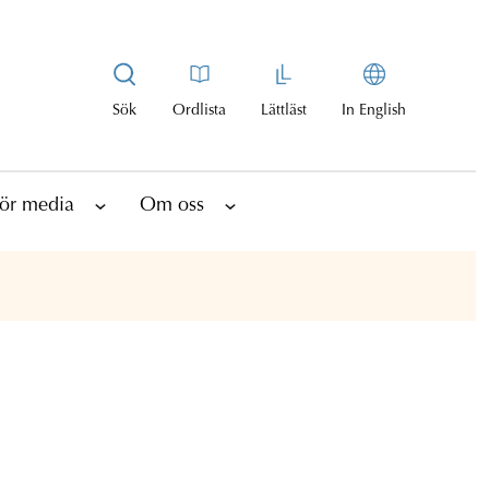
Sök
Ordlista
Lättläst
In English
ör media
Om oss