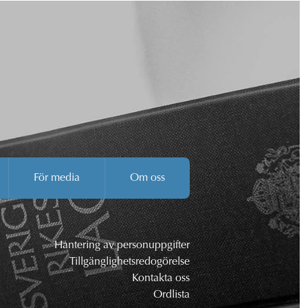
För media
Om oss
Hantering av personuppgifter
Tillgänglighetsredogörelse
Kontakta oss
Ordlista