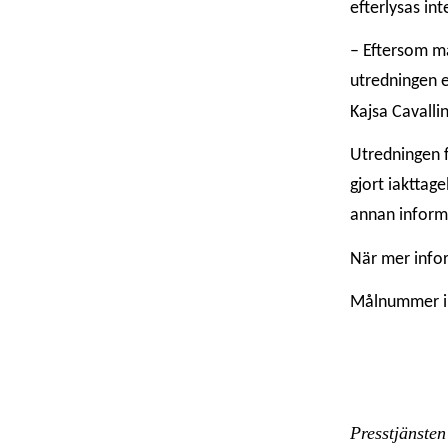
efterlysas int
– Eftersom ma
utredningen e
Kajsa Cavalli
Utredningen 
gjort iakttage
annan inform
När mer infor
Målnummer 
Presstjänsten