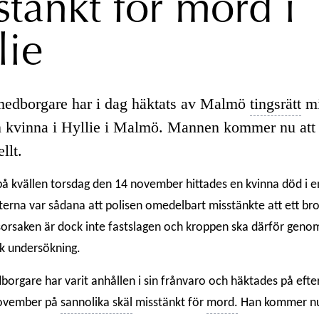
stänkt för mord i
lie
edborgare har i dag häktats av Malmö
tingsrätt
mi
 kvinna i Hyllie i Malmö. Mannen kommer nu att 
llt.
på kvällen torsdag den 14 november hittades en kvinna död i en b
rna var sådana att polisen omedelbart misstänkte att ett bro
sorsaken är dock inte fastslagen och kroppen ska därför geno
k undersökning.
orgare har varit anhållen i sin frånvaro och häktades på eft
november på
sannolika skäl
misstänkt för
mord.
Han kommer nu