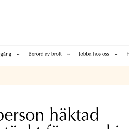
tegång
Berörd av brott
Jobba hos oss
F
person häktad