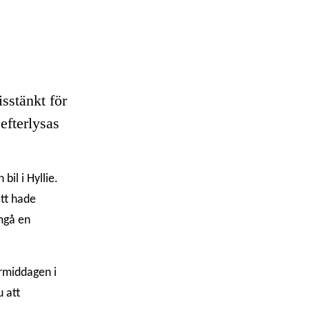
sstänkt för
efterlysas
il i Hyllie.
tt hade
mgå en
ermiddagen i
 att