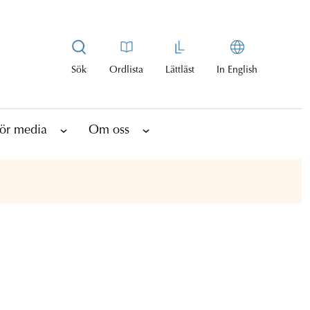
Sök
Ordlista
Lättläst
In English
ör media
Om oss