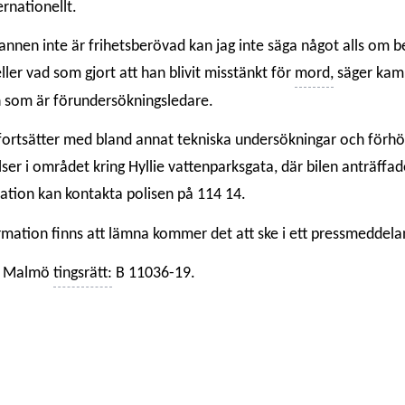
ernationellt.
nnen inte är frihetsberövad kan jag inte säga något alls om be
ller vad som gjort att han blivit misstänkt för
mord,
säger kam
n som är förundersökningsledare.
fortsätter med bland annat tekniska undersökningar och förh
lser i området kring Hyllie vattenparksgata, där bilen anträffade
ation kan kontakta polisen på 114 14.
mation finns att lämna kommer det att ske i ett pressmeddela
i Malmö
tingsrätt:
B 11036-19.