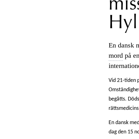
mis
Hyl
En dansk m
mord
på en
internatione
Vid 21-tiden 
Omständighete
begåtts. Död
rättsmedicins
En dansk medb
dag den 15 