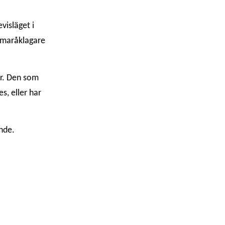
visläget i
maråklagare
ör. Den som
s, eller har
nde.