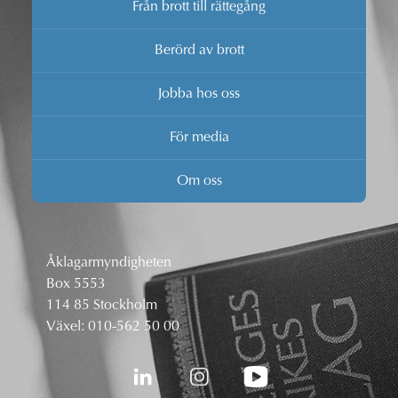
Från brott till rättegång
Berörd av brott
Jobba hos oss
För media
Om oss
Åklagarmyndigheten
Box 5553
114 85 Stockholm
Växel:
010-562 50 00