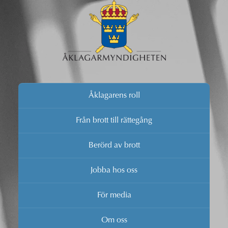
Åklagarens roll
Från brott till rättegång
Berörd av brott
Jobba hos oss
För media
Om oss