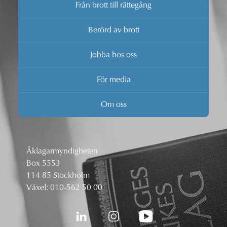
Från brott till rättegång
Berörd av brott
Jobba hos oss
För media
Om oss
Åklagarmyndigheten
Box 5553
114 85 Stockholm
Växel:
010-562 50 00