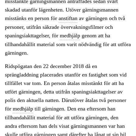
misstänkte gärningsmannen anträffades sedan svårt
skadad utanför lägenheten. Utöver gärningsmannen
misstänks en person för
anstiftan
av gärningen och två
personer, utifrån säkrade övervakningsfilmer och
spaningsiakttagelser, för
medhjälp
genom att ha
tillhandahållit material som varit nödvändig för att utföra
gärningen.
Ridspögatan den 22 december 2018 då en
sprängladdning placerades utanför en fastighet som vid
tillfället var tom. En person åtalas misstänkt för att ha
utfört gärningen, detta utifrån spaningsiakttagelser av
polis den aktuella natten. Därutöver åtalas två personer
för
medhjälp
till gärningen. Den ena eftersom han
tillhandahållit material för att utföra gärningen, den
andra eftersom han dels visat gärningsmannen var han
skulle utföra gärningen samt därefter ha lånat ut sin bil