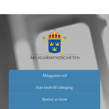
Åklagarens roll
Från brott till rättegång
Berörd av brott