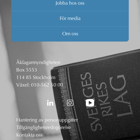
Jobba hos oss
För media
Om oss
Åklagarmyndigheten
Box 5553
114 85 Stockholm
Växel:
010-562 50 00
Hantering av personuppgifter
Tillgänglighetsredogörelse
Kontakta oss