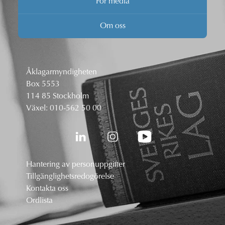
För media
Om oss
Åklagarmyndigheten
Box 5553
114 85 Stockholm
Växel:
010-562 50 00
Hantering av personuppgifter
Tillgänglighetsredogörelse
Kontakta oss
Ordlista