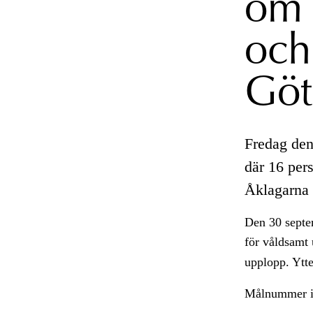
om 
och
Göt
Fredag den
där 16 pers
Åklagarna 
Den 30 septem
för våldsamt
upplopp. Ytte
Målnummer i