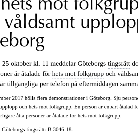
hets mot folkgru
 våldsamt upplop
eborg
 25 oktober kl. 11 meddelar Göteborgs
tingsrätt
do
oner är åtalade för
hets mot folkgrupp
och våldsam
är tillgängliga per telefon på eftermiddagen samm
ber 2017 hölls flera demonstrationer i Göteborg. Sju persone
 upplopp och
hets mot folkgrupp.
En person är enbart åtalad f
rligare åtta personer är åtalade för
hets mot folkgrupp.
 Göteborgs
tingsrätt:
B 3046-18.