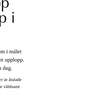
pp
p i
m i målet
t upplopp.
a dag.
r är åtalade
ör våldsamt