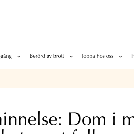
tegång
Berörd av brott
Jobba hos oss
F
innelse: Dom i m