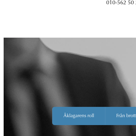
010-562 50
Åklagarens roll
Från brott