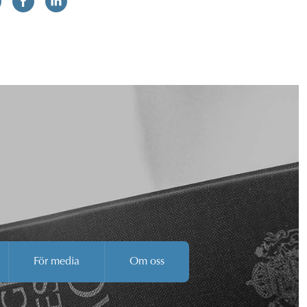
För media
Om oss