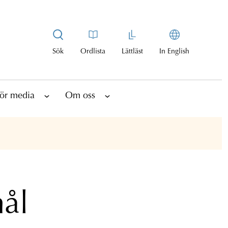
Sök
Ordlista
Lättläst
In English
ör media
Om oss
ål