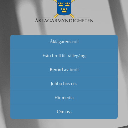
Åklagarens roll
Från brott till rättegång
Berörd av brott
Jobba hos oss
För media
Om oss