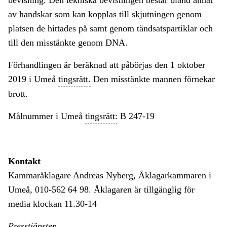
bevisning. Den tekniska bevisningen består bland annat
av handskar som kan kopplas till skjutningen genom
platsen de hittades på samt genom tändsatspartiklar och
till den misstänkte genom DNA.
Förhandlingen är beräknad att påbörjas den 1 oktober
2019 i Umeå
tingsrätt.
Den misstänkte mannen förnekar
brott.
Målnummer i Umeå
tingsrätt:
B 247-19
Kontakt
Kammaråklagare Andreas Nyberg, Åklagarkammaren i
Umeå, 010-562 64 98. Åklagaren är tillgänglig för
media klockan 11.30-14
Presstjänsten