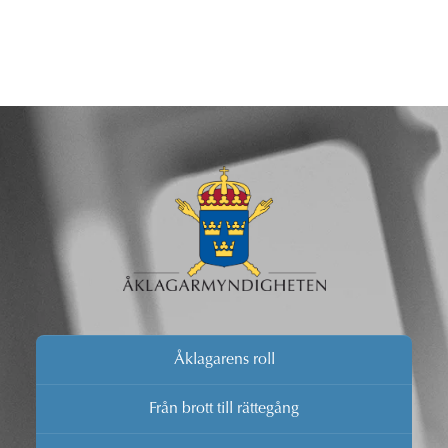
Åklagarens roll
Från brott till rättegång