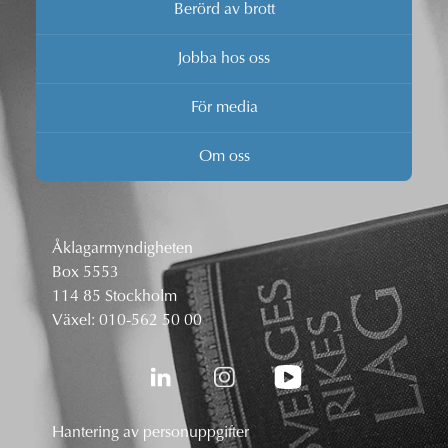
Berörd av brott
Jobba hos oss
För media
Om oss
Åklagarmyndigheten
Box 5553
114 85 Stockholm
Växel:
010-562 50 00
Hantering av personuppgifter