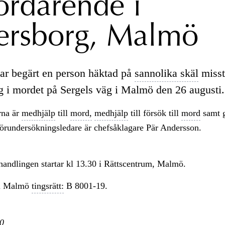
ordärende i
ersborg, Malmö
ar begärt en person häktad på
sannolika skäl
misst
g i mordet på Sergels väg i Malmö den 26 augusti.
rna är
medhjälp
till
mord,
medhjälp
till försök till
mord
samt 
Förundersökningsledare är chefsåklagare Pär Andersson.
handlingen startar kl 13.30 i Rättscentrum, Malmö.
i Malmö
tingsrätt:
B 8001-19.
0