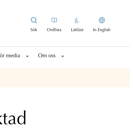
Sök
Ordlista
Lättläst
In English
ör media
Om oss
ktad