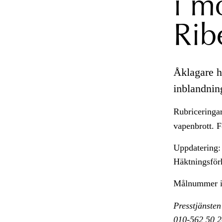
i m
Rib
Åklagare h
inblandnin
Rubriceringa
vapenbrott. 
Uppdatering:
Häktningsför
Målnummer 
Presstjänsten
010-562 50 2