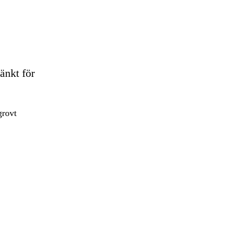
änkt för
grovt