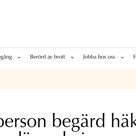
tegång
Berörd av brott
Jobba hos oss
F
person begärd hä