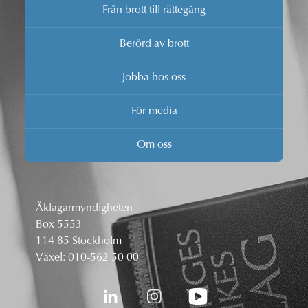
Från brott till rättegång
Berörd av brott
Jobba hos oss
För media
Om oss
Åklagarmyndigheten
Box 5553
114 85 Stockholm
Växel:
010-562 50 00