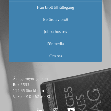
Från brott till rättegång
Berörd av brott
Jobba hos oss
För media
Om oss
Åklagarmyndigheten
Box 5553
114 85 Stockholm
Växel:
010-562 50 00