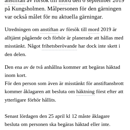
anstiftan
av försök till
mord
den 6 september 2019
på Kungsholmen. Målpersonen för den gärningen
var också målet för nu aktuella gärningar.
Utredningen om
anstiftan
av försök till
mord
2019 är
alltjämt pågående och förhör är planerade att hållas med
misstänkt. Något
frihetsberövande
har dock inte skett i
den delen.
Den ena av de två anhållna kommer att begäras häktad
inom kort.
För den person som även är misstänkt för anstiftansbrott
kommer åklagaren att besluta om
häktning
först efter att
ytterligare förhör hållits.
Senast lördagen den 25 april kl 12 måste åklagare
besluta om personen ska begäras häktad eller inte.