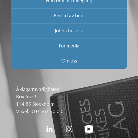
Från brott till rättegång
Berörd av brott
Jobba hos oss
För media
Om oss
Åklagarmyndigheten
Box 5553
114 85 Stockholm
Växel:
010-562 50 00