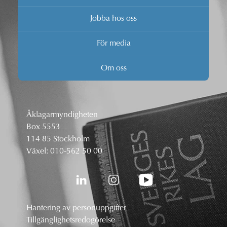
Jobba hos oss
För media
Om oss
Åklagarmyndigheten
Box 5553
114 85 Stockholm
Växel:
010-562 50 00
Hantering av personuppgifter
Tillgänglighetsredogörelse