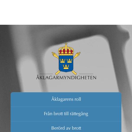
Åklagarens roll
Från brott till rättegång
Berörd av brott