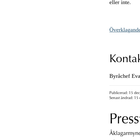
eller inte.
Överklagand
Konta
Byråchef Eva
Publicerad: 15 de
Senast ändrad: 15
Press
Åklagarmyndi