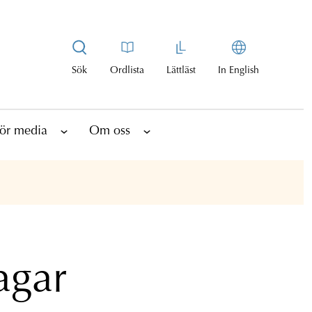
Sök
Ordlista
Lättläst
In English
ör media
Om oss
agar