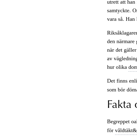
utrett att han
samtyckte. Om
vara så. Han 
Riksåklagaren
den närmare 
när det gäller
av vägledning
hur olika
dom
Det finns enl
som bör döma
Fakta 
Begreppet o
för
våldtäkt&