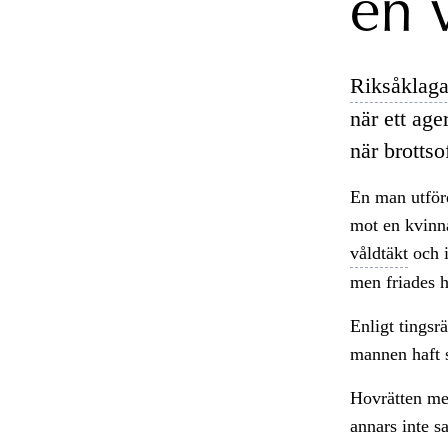
en 
Riksåklaga
när ett ag
när brottsof
En man utför
mot en kvinna
våldtäkt
och i
men friades h
Enligt tingsrä
mannen haft s
Hovrätten men
annars inte s