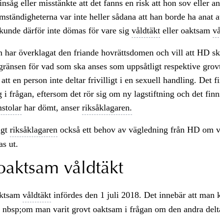
 insåg eller misstänkte att det fanns en risk att hon sov eller a
ständigheterna var inte heller sådana att han borde ha anat a
kunde därför inte dömas för vare sig
våldtäkt
eller oaktsam
vå
 har överklagat den friande hovrättsdomen och vill att HD sk
gränsen för vad som ska anses som uppsåtligt respektive grov
 att en person inte deltar frivilligt i en sexuell handling. Det 
 i frågan, eftersom det rör sig om ny lagstiftning och det finns
stolar
har dömt, anser
riksåklagaren.
igt
riksåklagaren
också ett behov av vägledning från HD om 
s ut.
oaktsam våldtäkt
aktsam
våldtäkt
infördes den 1 juli 2018. Det innebär att man
nbsp;om man varit grovt oaktsam i frågan om den andra deltar