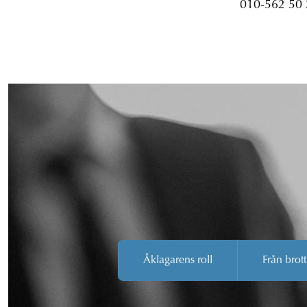
010-562 50
Åklagarens roll
Från brott