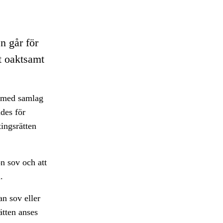
n går för
t oaktsamt
a med samlag
des för
tingsrätten
on sov och att
.
an sov eller
ätten anses