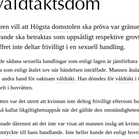
våldtäktsdom
ren
vill att
Högsta domstolen
ska pröva var gränse
erande ska betraktas som uppsåtligt respektive grov
fret inte deltar frivilligt i en sexuell handling.
de sådana sexuella handlingar som enligt lagen är jämförbar
 som enligt åtalet sov när händelsen inträffade. Mannen åtala
 andra hand för oaktsam
våldtäkt.
Han dömdes för
våldtäkt
i 
elt i hovrätten.
tten var det utrett att kvinnan inte deltog frivilligt eftersom h
å kallat likgiltighetsuppsåt när det gällde den omständigheten
ade däremot att det inte var visat att mannen insåg att kvinn
amtyckte till hans handlande. Inte heller kunde det enligt hovr