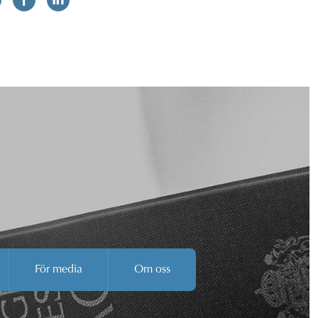
För media
Om oss