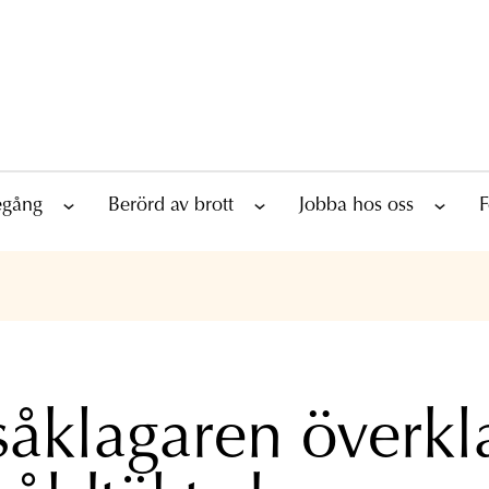
tegång
Berörd av brott
Jobba hos oss
F
såklagaren överkl