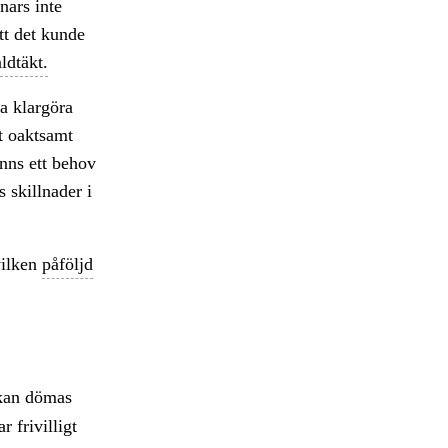
nnars inte
tt det kunde
ldtäkt.
a klargöra
t oaktsamt
finns ett behov
 skillnader i
vilken
påföljd
 kan dömas
 frivilligt