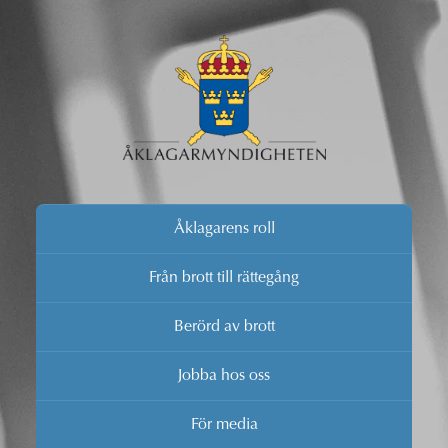
Åklagarens roll
Från brott till rättegång
Berörd av brott
Jobba hos oss
För media